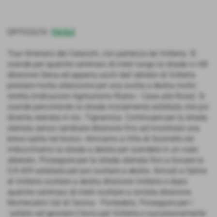
DIFFICOLTA´
FACILE
Tour Itinerario dei Calanchi, con partenza da Volterra. Si
scende per qualche centinaio di metri lungo la strada s.r.68
direzione Siena ed appena usciti dall´abitato di Volterra
prestare molta attenzione per una svolta a destra molto
stretta (indicazioni Agriturismo Rialso - Casa alle Rose). Si
scende percorrendo la strada inizialmente asfaltata che poi
diventa sterrata in loc. Tignamica. Continuare per la strada
sterrata senza cambiare direzione fino ad incontrare una
breve salita nel bosco. Arriviamo a Villa di Scornello ed
imbocchiamo la strada a destra per scendere in un viale
alberato. Proseguire per la strada sterrata fino a trovare la
S.R.439 asfaltata per poi svoltare a destra. Arrivati a Saline
di Volterra svoltare a destra direzione Volterra e dopo
qualche centinaio di metri svoltare a sinistra direzione
Montecatini Val di Cecina - Pontedera. Proseguire per l
´asfalto ed ignorare il bivio per Volterra e successivamente