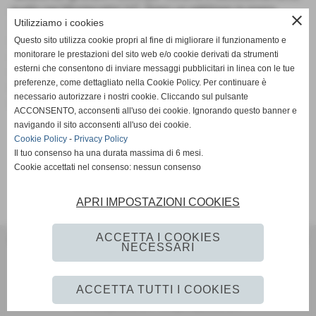
quello per Montecatini V.C. Dopo un rettilineo in piano
close
Utilizziamo i cookies
troviamo una strada sterrata con indicazione Agriturismo
Serraspina. Svoltare a destra e percorrere la strada sterrata
Questo sito utilizza cookie propri al fine di migliorare il funzionamento e
monitorare le prestazioni del sito web e/o cookie derivati da strumenti
seguendo le indicazioni "Itinerario dei Calanchi" salendo
esterni che consentono di inviare messaggi pubblicitari in linea con le tue
verso Volterra. Arrivati alla strada asfalta in loc. San
preferenze, come dettagliato nella Cookie Policy. Per continuare è
Cipriano svoltare a destra e salire verso Volterra con vista
necessario autorizzare i nostri cookie. Cliccando sul pulsante
sui calanchi e sulle Balze per poi concludere il percorso.
ACCONSENTO, acconsenti all'uso dei cookie. Ignorando questo banner e
navigando il sito acconsenti all'uso dei cookie.
Cookie Policy
-
Privacy Policy
Il tuo consenso ha una durata massima di 6 mesi.
Cookie accettati nel consenso: nessun consenso
APRI IMPOSTAZIONI COOKIES
ACCETTA I COOKIES
Officina Becuzzi - Becuzzi Rent - Viale Cesare Battisti 14/16, Volterra
NECESSARI
(PI) - Tel 0588/80588 Cell. +39 3917350609
becuzzirent@gmail.com
ACCETTA TUTTI I COOKIES
www.ellegrafica.com - info@ellegrafica.com